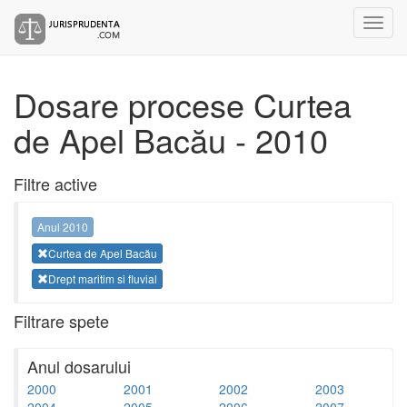
Dosare procese Curtea
de Apel Bacău - 2010
Filtre active
Anul 2010
Curtea de Apel Bacău
Drept maritim si fluvial
Filtrare spete
Anul dosarului
2000
2001
2002
2003
2004
2005
2006
2007