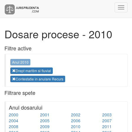
Dosare procese - 2010
Filtre active
Anul 2010
Drept maritim si fluvial
Contestatie in anulare Recurs
Filtrare spete
Anul dosarului
2000
2001
2002
2003
2004
2005
2006
2007
2008
2009
2010
2011