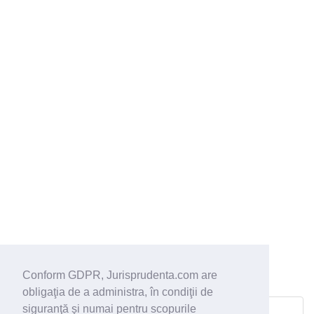
Conform GDPR, Jurisprudenta.com are
obligaţia de a administra, în condiţii de
Dosar 804/118/2010 din 26.01.2010
siguranţă şi numai pentru scopurile