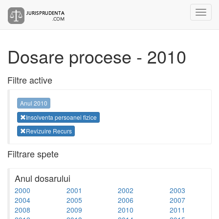
Dosare procese - 2010
Filtre active
Anul 2010
Insolventa persoanei fizice
Revizuire Recurs
Filtrare spete
Anul dosarului
2000
2001
2002
2003
2004
2005
2006
2007
2008
2009
2010
2011