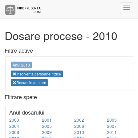
Dosare procese - 2010
Filtre active
Anul 2010
Insolventa persoanei fizice
Recurs in anulare
Filtrare spete
Anul dosarului
2000
2001
2002
2003
2004
2005
2006
2007
2008
2009
2010
2011