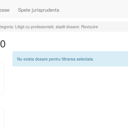
cese
Spete jurisprudenta
oria: Litigii cu profesionistii, stadii dosare: Revizuire
10
Nu exista dosare pentru filtrarea selectata.