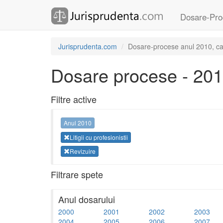
Dosare-Pro
Jurisprudenta.com
Dosare-procese anul 2010, categ
Dosare procese - 20
Filtre active
Anul 2010
Litigii cu profesionistii
Revizuire
Filtrare spete
Anul dosarului
2000
2001
2002
2003
2004
2005
2006
2007