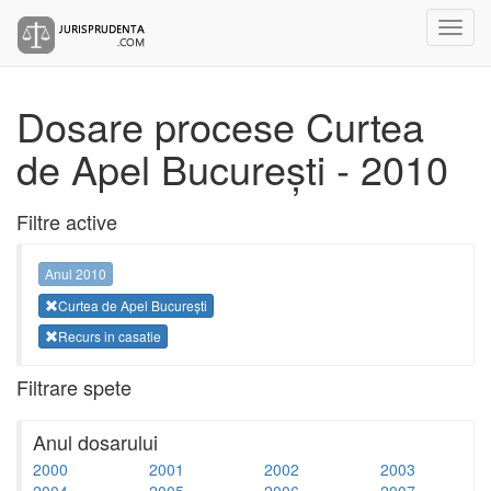
Dosare procese Curtea
de Apel București - 2010
Filtre active
Anul 2010
Curtea de Apel București
Recurs in casatie
Filtrare spete
Anul dosarului
2000
2001
2002
2003
2004
2005
2006
2007