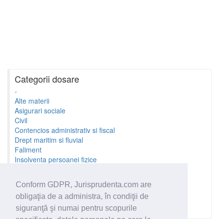
Categorii dosare
-
Alte materii
Asigurari sociale
Civil
Contencios administrativ si fiscal
Drept maritim si fluvial
Faliment
Insolventa persoanei fizice
Litigii cu profesionistii
Litigii de munca
Conform GDPR, Jurisprudenta.com are
Minori si familie
obligaţia de a administra, în condiţii de
Penal
Proprietate Intelectuala
siguranţă şi numai pentru scopurile