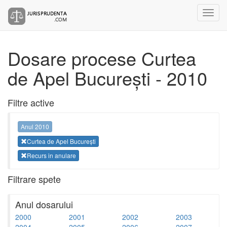
Dosare procese Curtea
de Apel București - 2010
Filtre active
Anul 2010
Curtea de Apel București
Recurs in anulare
Filtrare spete
Anul dosarului
2000
2001
2002
2003
2004
2005
2006
2007