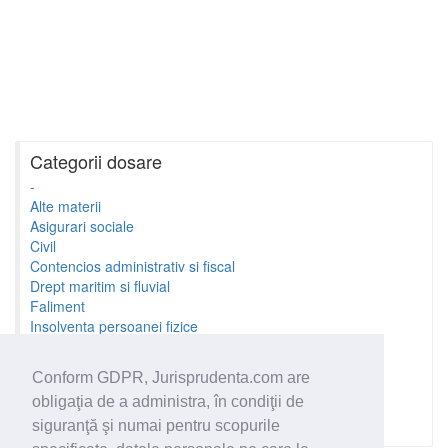
Categorii dosare
-
Alte materii
Asigurari sociale
Civil
Contencios administrativ si fiscal
Drept maritim si fluvial
Faliment
Insolventa persoanei fizice
Litigii cu profesionistii
Litigii de munca
Conform GDPR, Jurisprudenta.com are
Minori si familie
obligaţia de a administra, în condiţii de
Penal
Proprietate Intelectuala
siguranţă şi numai pentru scopurile