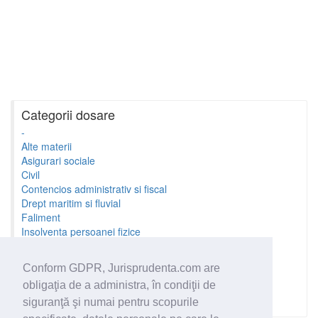
Categorii dosare
-
Alte materii
Asigurari sociale
Civil
Contencios administrativ si fiscal
Drept maritim si fluvial
Faliment
Insolventa persoanei fizice
Litigii cu profesionistii
Litigii de munca
Conform GDPR, Jurisprudenta.com are
Minori si familie
obligaţia de a administra, în condiţii de
Penal
Proprietate Intelectuala
siguranţă şi numai pentru scopurile