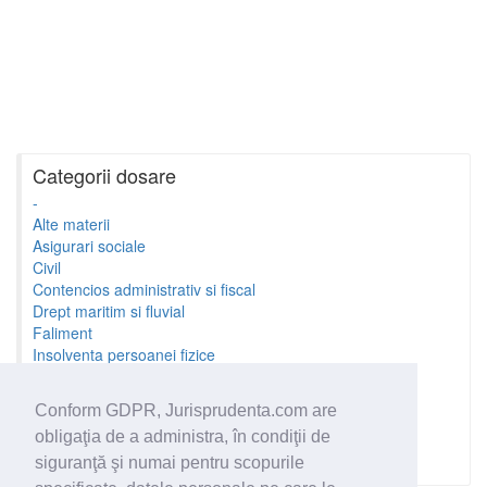
Categorii dosare
-
Alte materii
Asigurari sociale
Civil
Contencios administrativ si fiscal
Drept maritim si fluvial
Faliment
Insolventa persoanei fizice
Litigii cu profesionistii
Litigii de munca
Conform GDPR, Jurisprudenta.com are
Minori si familie
obligaţia de a administra, în condiţii de
Penal
Proprietate Intelectuala
siguranţă şi numai pentru scopurile