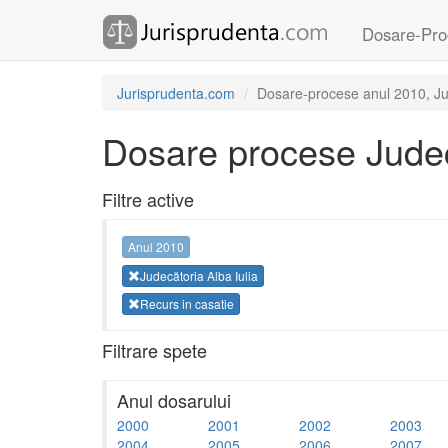
Dosare-Pro
Jurisprudenta.com
Dosare-procese anul 2010, Jude
Dosare procese Judecă
Filtre active
Anul 2010
Judecătoria Alba Iulia
Recurs in casatie
Filtrare spete
Anul dosarului
2000
2001
2002
2003
2004
2005
2006
2007