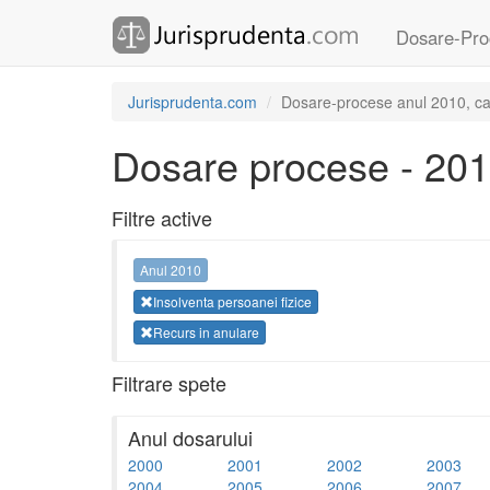
Dosare-Pro
Jurisprudenta.com
Dosare-procese anul 2010, cate
Dosare procese - 20
Filtre active
Anul 2010
Insolventa persoanei fizice
Recurs in anulare
Filtrare spete
Anul dosarului
2000
2001
2002
2003
2004
2005
2006
2007