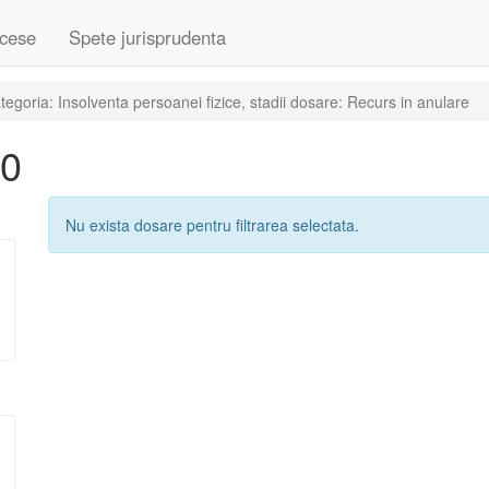
cese
Spete jurisprudenta
goria: Insolventa persoanei fizice, stadii dosare: Recurs in anulare
10
Nu exista dosare pentru filtrarea selectata.