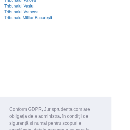
Tribunalul Vâlcea
Tribunalul Vaslui
Tribunalul Vrancea
Tribunalu Militar Bucureşti
Conform GDPR, Jurisprudenta.com are
obligaţia de a administra, în condiţii de
siguranţă şi numai pentru scopurile