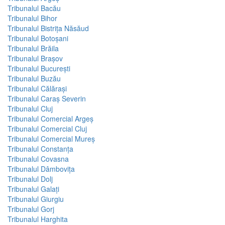
Tribunalul Bacău
Tribunalul Bihor
Tribunalul Bistrița Năsăud
Tribunalul Botoșani
Tribunalul Brăila
Tribunalul Brașov
Tribunalul București
Tribunalul Buzău
Tribunalul Călărași
Tribunalul Caraș Severin
Tribunalul Cluj
Tribunalul Comercial Argeș
Tribunalul Comercial Cluj
Tribunalul Comercial Mureș
Tribunalul Constanța
Tribunalul Covasna
Tribunalul Dâmbovița
Tribunalul Dolj
Tribunalul Galați
Tribunalul Giurgiu
Tribunalul Gorj
Tribunalul Harghita