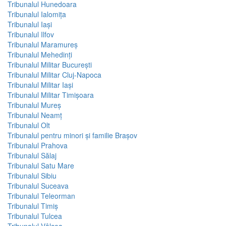
Tribunalul Hunedoara
Tribunalul Ialomița
Tribunalul Iași
Tribunalul Ilfov
Tribunalul Maramureș
Tribunalul Mehedinți
Tribunalul Militar București
Tribunalul Militar Cluj-Napoca
Tribunalul Militar Iași
Tribunalul Militar Timișoara
Tribunalul Mureș
Tribunalul Neamț
Tribunalul Olt
Tribunalul pentru minori și familie Brașov
Tribunalul Prahova
Tribunalul Sălaj
Tribunalul Satu Mare
Tribunalul Sibiu
Tribunalul Suceava
Tribunalul Teleorman
Tribunalul Timiș
Tribunalul Tulcea