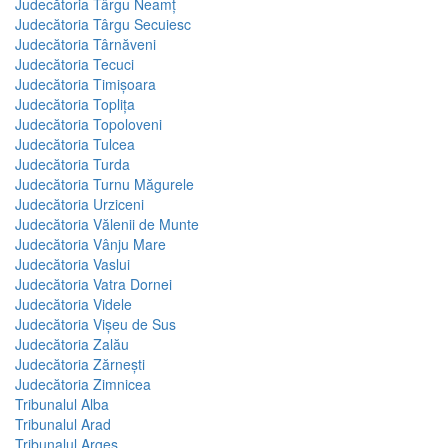
Judecătoria Târgu Neamț
Judecătoria Târgu Secuiesc
Judecătoria Târnăveni
Judecătoria Tecuci
Judecătoria Timișoara
Judecătoria Toplița
Judecătoria Topoloveni
Judecătoria Tulcea
Judecătoria Turda
Judecătoria Turnu Măgurele
Judecătoria Urziceni
Judecătoria Vălenii de Munte
Judecătoria Vânju Mare
Judecătoria Vaslui
Judecătoria Vatra Dornei
Judecătoria Videle
Judecătoria Vișeu de Sus
Judecătoria Zalău
Judecătoria Zărnești
Judecătoria Zimnicea
Tribunalul Alba
Tribunalul Arad
Tribunalul Argeș