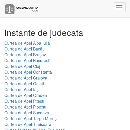
Instante de judecata
Curtea de Apel Alba Iulia
Curtea de Apel Bacău
Curtea de Apel Brașov
Curtea de Apel București
Curtea de Apel Cluj
Curtea de Apel Constanța
Curtea de Apel Craiova
Curtea de Apel Galați
Curtea de Apel Iași
Curtea de Apel Oradea
Curtea de Apel Pitești
Curtea de Apel Ploiești
Curtea de Apel Suceava
Curtea de Apel Târgu Mureș
Curtea de Apel Timișoara