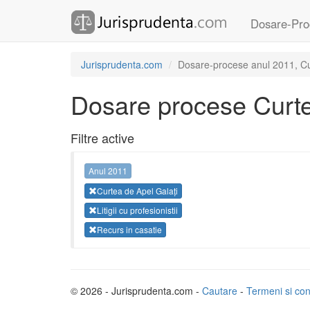
Dosare-Pro
Jurisprudenta.com
Dosare-procese anul 2011, Curte
Dosare procese Curte
Filtre active
Anul 2011
Curtea de Apel Galați
Litigii cu profesionistii
Recurs in casatie
© 2026 - Jurisprudenta.com -
Cautare
-
Termeni si cond