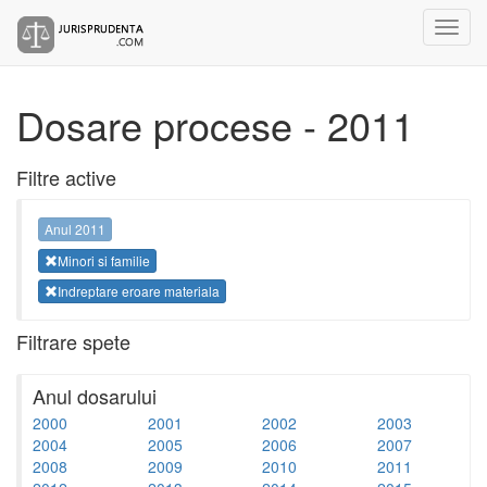
Dosare procese - 2011
Filtre active
Anul 2011
Minori si familie
Indreptare eroare materiala
Filtrare spete
Anul dosarului
2000
2001
2002
2003
2004
2005
2006
2007
2008
2009
2010
2011