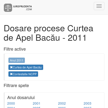
Dosare procese Curtea
de Apel Bacău - 2011
Filtre active
Anul 2011
Curtea de Apel Bacău
Contestatie NCPP
Filtrare spete
Anul dosarului
2000
2001
2002
2003
2004
2005
2006
2007