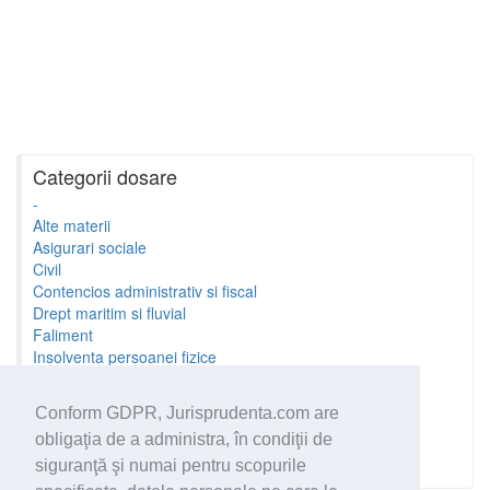
Categorii dosare
-
Alte materii
Asigurari sociale
Civil
Contencios administrativ si fiscal
Drept maritim si fluvial
Faliment
Insolventa persoanei fizice
Litigii cu profesionistii
Litigii de munca
Conform GDPR, Jurisprudenta.com are
Minori si familie
obligaţia de a administra, în condiţii de
Penal
Proprietate Intelectuala
siguranţă şi numai pentru scopurile