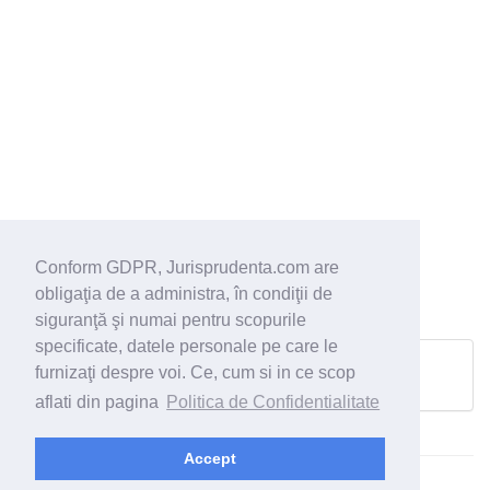
Conform GDPR, Jurisprudenta.com are
obligaţia de a administra, în condiţii de
siguranţă şi numai pentru scopurile
specificate, datele personale pe care le
furnizaţi despre voi. Ce, cum si in ce scop
Pagina urmatoare
aflati din pagina
Politica de Confidentialitate
Accept
© 2026 - Jurisprudenta.com -
Cautare
-
Termeni si conditii