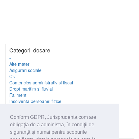
Categorii dosare
-
Alte materii
Asigurari sociale
Civil
Contencios administrativ si fiscal
Drept maritim si fluvial
Faliment
Insolventa persoanei fizice
Litigii cu profesionistii
Litigii de munca
Conform GDPR, Jurisprudenta.com are
Minori si familie
obligaţia de a administra, în condiţii de
Penal
Proprietate Intelectuala
siguranţă şi numai pentru scopurile