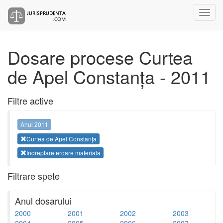
Dosare procese Curtea
de Apel Constanța - 2011
Filtre active
Anul 2011
Curtea de Apel Constanța
Indreptare eroare materiala
Filtrare spete
Anul dosarului
2000
2001
2002
2003
2004
2005
2006
2007