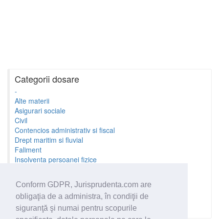
Categorii dosare
-
Alte materii
Asigurari sociale
Civil
Contencios administrativ si fiscal
Drept maritim si fluvial
Faliment
Insolventa persoanei fizice
Litigii cu profesionistii
Litigii de munca
Conform GDPR, Jurisprudenta.com are
Minori si familie
obligaţia de a administra, în condiţii de
Penal
Proprietate Intelectuala
siguranţă şi numai pentru scopurile