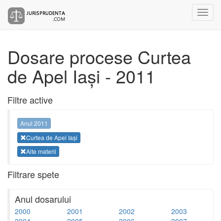
Dosare procese Curtea
de Apel Iași - 2011
Filtre active
Anul 2011
Curtea de Apel Iași
Alte materii
Filtrare spete
Anul dosarului
2000
2001
2002
2003
2004
2005
2006
2007