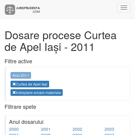
Dosare procese Curtea
de Apel Iași - 2011
Filtre active
Anul 2011
Curtea de Apel Iași
Indreptare eroare materiala
Filtrare spete
Anul dosarului
2000
2001
2002
2003
2004
2005
2006
2007