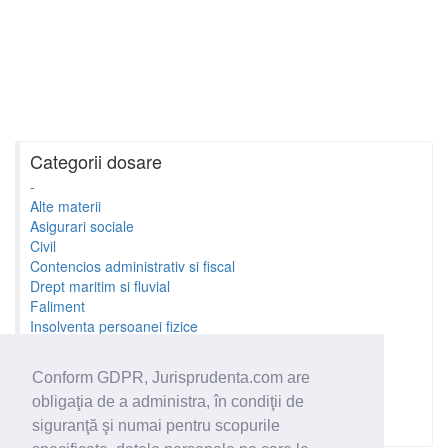
Categorii dosare
-
Alte materii
Asigurari sociale
Civil
Contencios administrativ si fiscal
Drept maritim si fluvial
Faliment
Insolventa persoanei fizice
Litigii cu profesionistii
Litigii de munca
Conform GDPR, Jurisprudenta.com are
Minori si familie
obligaţia de a administra, în condiţii de
Penal
Proprietate Intelectuala
siguranţă şi numai pentru scopurile