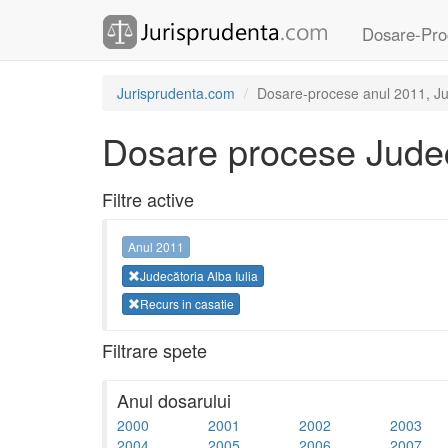
Dosare-Pro
Jurisprudenta.com
Dosare-procese anul 2011, Jude
Dosare procese Judecă
Filtre active
Anul 2011
Judecătoria Alba Iulia
Recurs in casatie
Filtrare spete
Anul dosarului
2000
2001
2002
2003
2004
2005
2006
2007