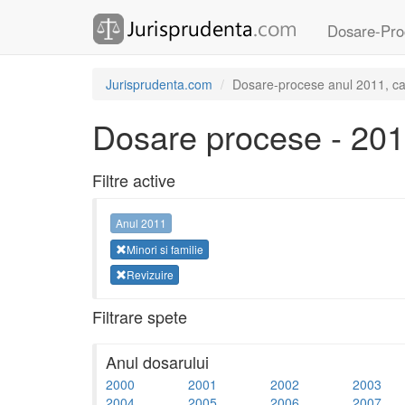
Dosare-Pro
Jurisprudenta.com
Dosare-procese anul 2011, cate
Dosare procese - 20
Filtre active
Anul 2011
Minori si familie
Revizuire
Filtrare spete
Anul dosarului
2000
2001
2002
2003
2004
2005
2006
2007