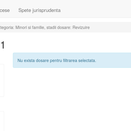
cese
Spete jurisprudenta
goria: Minori si familie, stadii dosare: Revizuire
11
Nu exista dosare pentru filtrarea selectata.