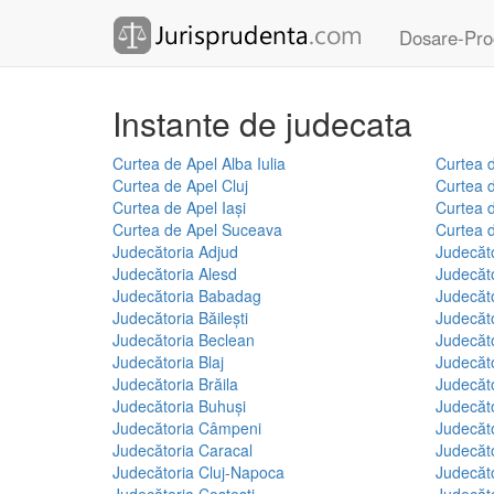
Dosare-Pro
Instante de judecata
Curtea de Apel Alba Iulia
Curtea 
Curtea de Apel Cluj
Curtea 
Curtea de Apel Iași
Curtea 
Curtea de Apel Suceava
Curtea 
Judecătoria Adjud
Judecăto
Judecătoria Alesd
Judecăto
Judecătoria Babadag
Judecăt
Judecătoria Băilești
Judecăto
Judecătoria Beclean
Judecăto
Judecătoria Blaj
Judecăto
Judecătoria Brăila
Judecăt
Judecătoria Buhuși
Judecăt
Judecătoria Câmpeni
Judecăt
Judecătoria Caracal
Judecăt
Judecătoria Cluj-Napoca
Judecăt