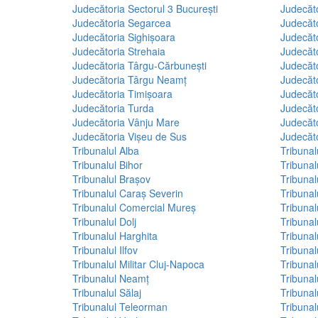
Judecătoria Sectorul 3 București
Judecăto
Judecătoria Segarcea
Judecăt
Judecătoria Sighișoara
Judecăto
Judecătoria Strehaia
Judecăt
Judecătoria Târgu-Cărbunești
Judecăto
Judecătoria Târgu Neamț
Judecăt
Judecătoria Timișoara
Judecăto
Judecătoria Turda
Judecăt
Judecătoria Vânju Mare
Judecăto
Judecătoria Vișeu de Sus
Judecăt
Tribunalul Alba
Tribunal
Tribunalul Bihor
Tribunal
Tribunalul Brașov
Tribunal
Tribunalul Caraș Severin
Tribunal
Tribunalul Comercial Mureș
Tribunal
Tribunalul Dolj
Tribunal
Tribunalul Harghita
Tribuna
Tribunalul Ilfov
Tribuna
Tribunalul Militar Cluj-Napoca
Tribunalu
Tribunalul Neamț
Tribunal
Tribunalul Sălaj
Tribunal
Tribunalul Teleorman
Tribunal