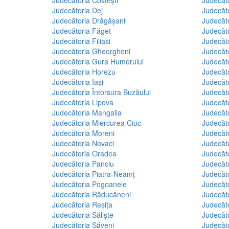
Judecătoria Costești
Judecăto
Judecătoria Dej
Judecăt
Judecătoria Drăgășani
Judecăto
Judecătoria Făget
Judecăto
Judecătoria Filiasi
Judecăt
Judecătoria Gheorgheni
Judecăt
Judecătoria Gura Humorului
Judecăto
Judecătoria Horezu
Judecăt
Judecătoria Iași
Judecăto
Judecătoria Întorsura Buzăului
Judecăto
Judecătoria Lipova
Judecăt
Judecătoria Mangalia
Judecăt
Judecătoria Miercurea Ciuc
Judecăto
Judecătoria Moreni
Judecăt
Judecătoria Novaci
Judecăt
Judecătoria Oradea
Judecăto
Judecătoria Panciu
Judecăt
Judecătoria Piatra-Neamț
Judecăto
Judecătoria Pogoanele
Judecăt
Judecătoria Răducăneni
Judecăt
Judecătoria Reșița
Judecăt
Judecătoria Săliște
Judecăto
Judecătoria Săveni
Judecăt