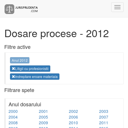
Dosare procese - 2012
Filtre active
Anul 2012
Litigii cu profesionistii
Indreptare eroare materiala
Filtrare spete
Anul dosarului
2000
2001
2002
2003
2004
2005
2006
2007
2008
2009
2010
2011