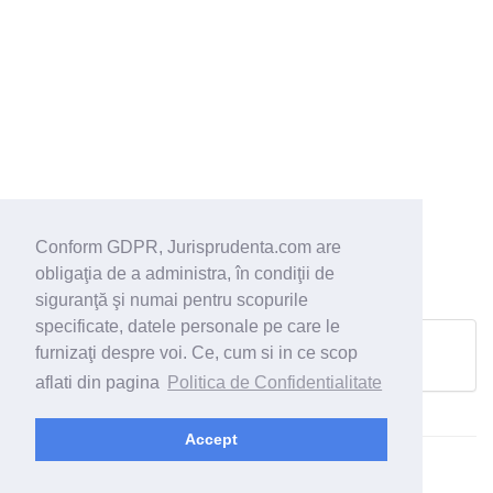
Conform GDPR, Jurisprudenta.com are
obligaţia de a administra, în condiţii de
siguranţă şi numai pentru scopurile
specificate, datele personale pe care le
furnizaţi despre voi. Ce, cum si in ce scop
Pagina urmatoare
aflati din pagina
Politica de Confidentialitate
Accept
© 2026 - Jurisprudenta.com -
Cautare
-
Termeni si conditii