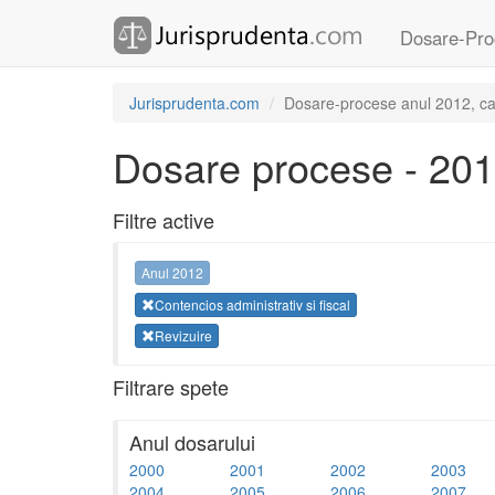
Dosare-Pro
Jurisprudenta.com
Dosare-procese anul 2012, cate
Dosare procese - 20
Filtre active
Anul 2012
Contencios administrativ si fiscal
Revizuire
Filtrare spete
Anul dosarului
2000
2001
2002
2003
2004
2005
2006
2007