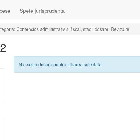
cese
Spete jurisprudenta
goria: Contencios administrativ si fiscal, stadii dosare: Revizuire
12
Nu exista dosare pentru filtrarea selectata.