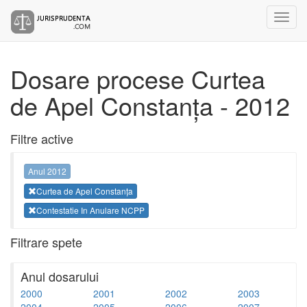
Dosare procese Curtea
de Apel Constanța - 2012
Filtre active
Anul 2012
Curtea de Apel Constanța
Contestatie In Anulare NCPP
Filtrare spete
Anul dosarului
2000
2001
2002
2003
2004
2005
2006
2007