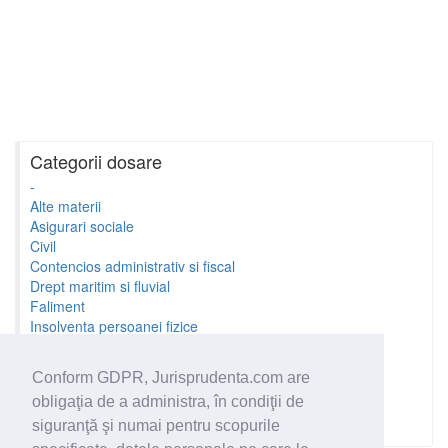
Categorii dosare
-
Alte materii
Asigurari sociale
Civil
Contencios administrativ si fiscal
Drept maritim si fluvial
Faliment
Insolventa persoanei fizice
Litigii cu profesionistii
Litigii de munca
Conform GDPR, Jurisprudenta.com are
Minori si familie
obligaţia de a administra, în condiţii de
Penal
Proprietate Intelectuala
siguranţă şi numai pentru scopurile