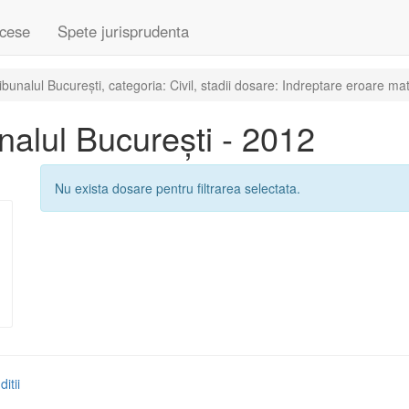
cese
Spete jurisprudenta
unalul București, categoria: Civil, stadii dosare: Indreptare eroare mat
alul București - 2012
Nu exista dosare pentru filtrarea selectata.
itii