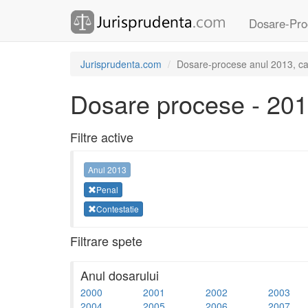
Dosare-Pro
Jurisprudenta.com
Dosare-procese anul 2013, cat
Dosare procese - 20
Filtre active
Anul 2013
Penal
Contestatie
Filtrare spete
Anul dosarului
2000
2001
2002
2003
2004
2005
2006
2007