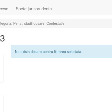
cese
Spete jurisprudenta
egoria: Penal, stadii dosare: Contestatie
13
Nu exista dosare pentru filtrarea selectata.