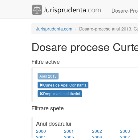
Dosare-Pro
Jurisprudenta.com
Dosare-procese anul 2013, Cur
Dosare procese Curte
Filtre active
Anul 2013
Curtea de Apel Constanța
Drept maritim si fluvial
Filtrare spete
Anul dosarului
2000
2001
2002
2003
2004
2005
2006
2007