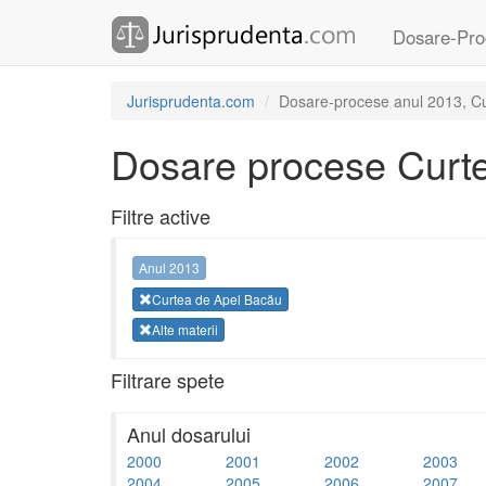
Dosare-Pro
Jurisprudenta.com
Dosare-procese anul 2013, Cur
Dosare procese Curt
Filtre active
Anul 2013
Curtea de Apel Bacău
Alte materii
Filtrare spete
Anul dosarului
2000
2001
2002
2003
2004
2005
2006
2007