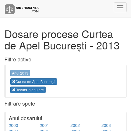
Dosare procese Curtea
de Apel București - 2013
Filtre active
Anul 2013
Curtea de Apel București
Recurs in anulare
Filtrare spete
Anul dosarului
2000
2001
2002
2003
2004
2005
2006
2007