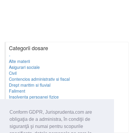
Categorii dosare
-
Alte materii
Asigurari sociale
Civil
Contencios administrativ si fiscal
Drept maritim si fluvial
Faliment
Insolventa persoanei fizice
Litigii cu profesionistii
Litigii de munca
Conform GDPR, Jurisprudenta.com are
Minori si familie
obligaţia de a administra, în condiţii de
Penal
Proprietate Intelectuala
siguranţă şi numai pentru scopurile