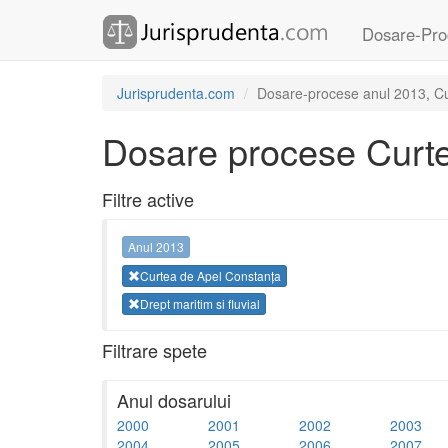
Dosare-Pro
Jurisprudenta.com
Dosare-procese anul 2013, Cur
Dosare procese Curte
Filtre active
Anul 2013
Curtea de Apel Constanța
Drept maritim si fluvial
Filtrare spete
Anul dosarului
2000
2001
2002
2003
2004
2005
2006
2007