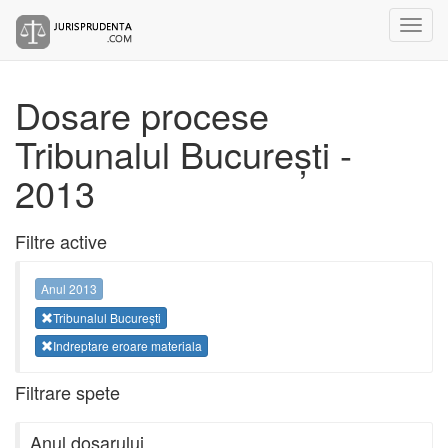
Dosare procese
Tribunalul București -
2013
Filtre active
Anul 2013
Tribunalul București
Indreptare eroare materiala
Filtrare spete
Anul dosarului