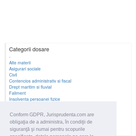
Categorii dosare
-
Alte materii
Asigurari sociale
Civil
Contencios administrativ si fiscal
Drept maritim si fluvial
Faliment
Insolventa persoanei fizice
Litigii cu profesionistii
Litigii de munca
Conform GDPR, Jurisprudenta.com are
Minori si familie
obligaţia de a administra, în condiţii de
Penal
Proprietate Intelectuala
siguranţă şi numai pentru scopurile