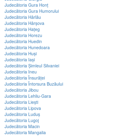
Judecătoria Gura Honț
Judecătoria Gura Humorului
Judecătoria Hârlău
Judecătoria Hârșova
Judecătoria Hațeg
Judecătoria Horezu
Judecătoria Huedin
Judecătoria Hunedoara
Judecătoria Huși
Judecătoria Iași
Judecătoria Șimleul Silvaniei
Judecătoria Ineu
Judecătoria Însurăței
Judecătoria Întorsura Buzăului
Judecătoria Jibou
Judecătoria Lehliu-Gara
Judecătoria Liești
Judecătoria Lipova
Judecătoria Luduș
Judecătoria Lugoj
Judecătoria Macin
Judecătoria Mangalia