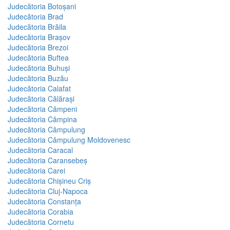
Judecătoria Botoșani
Judecătoria Brad
Judecătoria Brăila
Judecătoria Brașov
Judecătoria Brezoi
Judecătoria Buftea
Judecătoria Buhuși
Judecătoria Buzău
Judecătoria Calafat
Judecătoria Călărași
Judecătoria Câmpeni
Judecătoria Câmpina
Judecătoria Câmpulung
Judecătoria Câmpulung Moldovenesc
Judecătoria Caracal
Judecătoria Caransebeș
Judecătoria Carei
Judecătoria Chișineu Criș
Judecătoria Cluj-Napoca
Judecătoria Constanța
Judecătoria Corabia
Judecătoria Cornetu