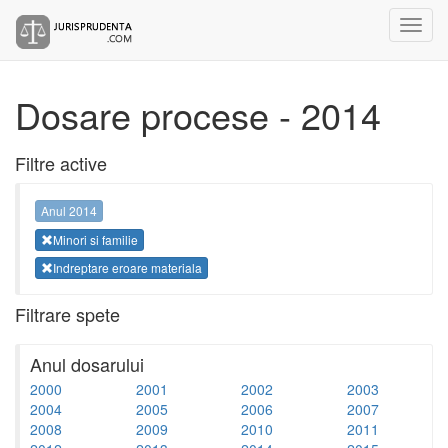
Dosare procese - 2014
Filtre active
Anul 2014
Minori si familie
Indreptare eroare materiala
Filtrare spete
Anul dosarului
2000
2001
2002
2003
2004
2005
2006
2007
2008
2009
2010
2011