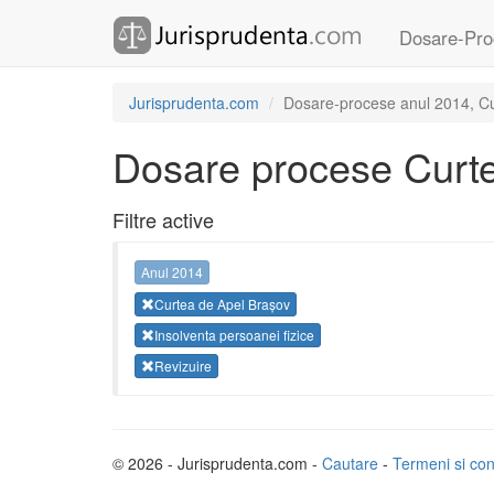
Dosare-Pro
Jurisprudenta.com
Dosare-procese anul 2014, Curt
Dosare procese Curte
Filtre active
Anul 2014
Curtea de Apel Brașov
Insolventa persoanei fizice
Revizuire
© 2026 - Jurisprudenta.com -
Cautare
-
Termeni si cond