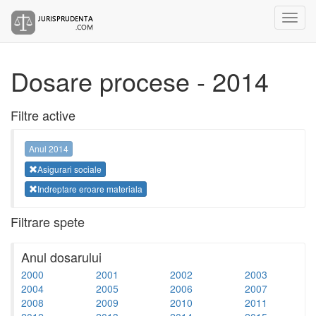
Dosare procese - 2014
Filtre active
Anul 2014
Asigurari sociale
Indreptare eroare materiala
Filtrare spete
Anul dosarului
2000
2001
2002
2003
2004
2005
2006
2007
2008
2009
2010
2011