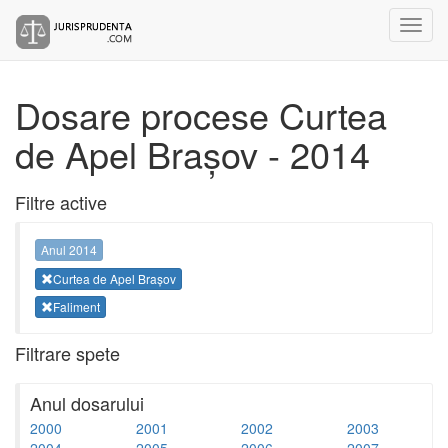
Dosare procese Curtea
de Apel Brașov - 2014
Filtre active
Anul 2014
Curtea de Apel Brașov
Faliment
Filtrare spete
Anul dosarului
2000
2001
2002
2003
2004
2005
2006
2007