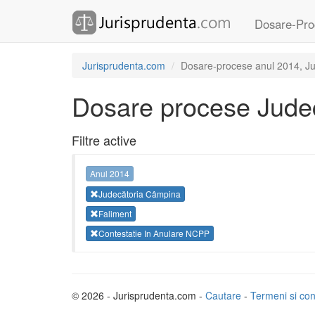
Dosare-Pro
Jurisprudenta.com
Dosare-procese anul 2014, Jud
Dosare procese Jude
Filtre active
Anul 2014
Judecătoria Câmpina
Faliment
Contestatie In Anulare NCPP
© 2026 - Jurisprudenta.com -
Cautare
-
Termeni si cond