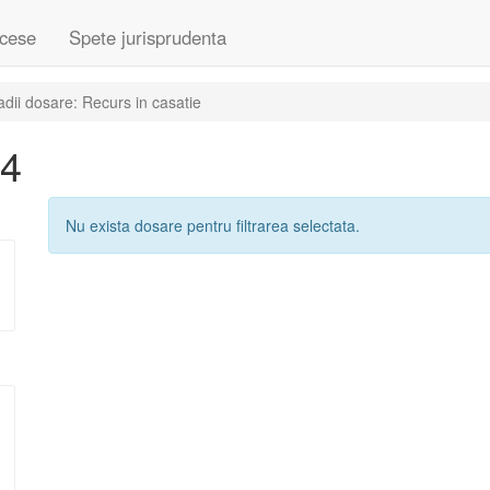
cese
Spete jurisprudenta
dii dosare: Recurs in casatie
14
Nu exista dosare pentru filtrarea selectata.