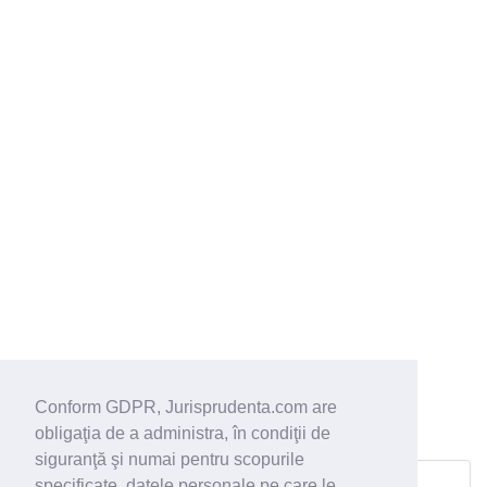
Conform GDPR, Jurisprudenta.com are
obligaţia de a administra, în condiţii de
siguranţă şi numai pentru scopurile
Dosar 974/118/2015 din 18.02.2015
specificate, datele personale pe care le