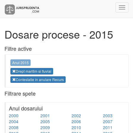
Dosare procese - 2015
Filtre active
Anul 2015
Drept maritim si fluvial
Contestatie in anulare Recurs
Filtrare spete
Anul dosarului
2000
2001
2002
2003
2004
2005
2006
2007
2008
2009
2010
2011