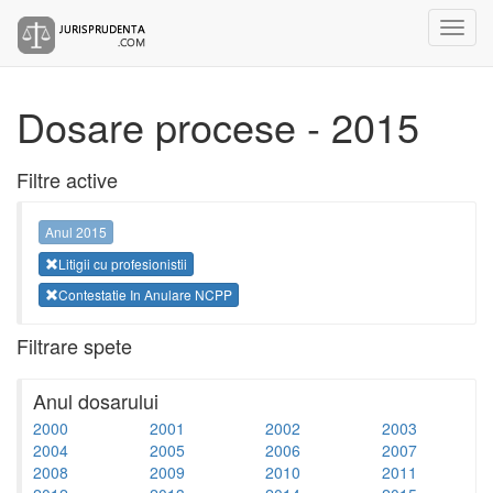
Dosare procese - 2015
Filtre active
Anul 2015
Litigii cu profesionistii
Contestatie In Anulare NCPP
Filtrare spete
Anul dosarului
2000
2001
2002
2003
2004
2005
2006
2007
2008
2009
2010
2011