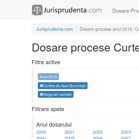
Dosare-Pro
Jurisprudenta.com
Dosare-procese anul 2015, Cur
Dosare procese Curte
Filtre active
Anul 2015
Curtea de Apel București
Asigurari sociale
Filtrare spete
Anul dosarului
2000
2001
2002
2003
2004
2005
2006
2007