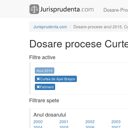
Dosare-Pro
Jurisprudenta.com
Dosare-procese anul 2015, Cu
Dosare procese Curte
Filtre active
Anul 2015
Curtea de Apel Brașov
Faliment
Filtrare spete
Anul dosarului
2000
2001
2002
2003
2004
2005
2006
2007