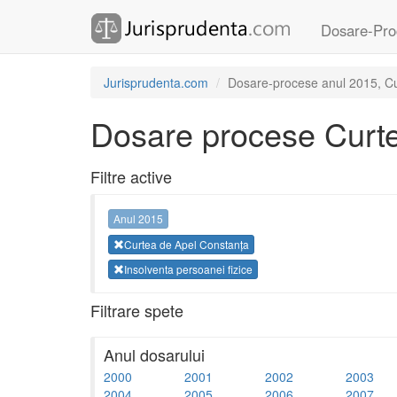
Dosare-Pro
Jurisprudenta.com
Dosare-procese anul 2015, Cur
Dosare procese Curte
Filtre active
Anul 2015
Curtea de Apel Constanța
Insolventa persoanei fizice
Filtrare spete
Anul dosarului
2000
2001
2002
2003
2004
2005
2006
2007