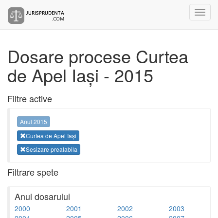
Dosare procese Curtea
de Apel Iași - 2015
Filtre active
Anul 2015
Curtea de Apel Iași
Sesizare prealabila
Filtrare spete
Anul dosarului
2000
2001
2002
2003
2004
2005
2006
2007