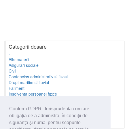
Categorii dosare
-
Alte materii
Asigurari sociale
Civil
Contencios administrativ si fiscal
Drept maritim si fluvial
Faliment
Insolventa persoanei fizice
Litigii cu profesionistii
Litigii de munca
Conform GDPR, Jurisprudenta.com are
Minori si familie
obligaţia de a administra, în condiţii de
Penal
Proprietate Intelectuala
siguranţă şi numai pentru scopurile