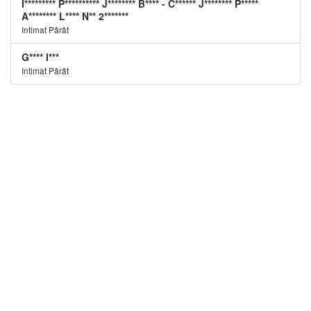
I********* P********** J******** B**** - C****** J******** P*****
A******** L**** N** 2*******
Intimat Pârât
G**** I***
Intimat Pârât