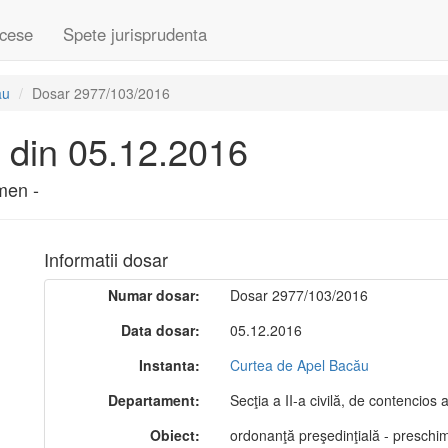
cese
Spete jurisprudenta
ău
Dosar 2977/103/2016
 din 05.12.2016
men -
Informatii dosar
Numar dosar:
Dosar 2977/103/2016
Data dosar:
05.12.2016
Instanta:
Curtea de Apel Bacău
Departament:
Secţia a II-a civilă, de contencios a
Obiect:
ordonanţă preşedinţială - preschi