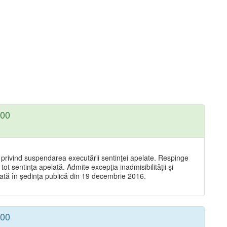
:00
 privind suspendarea executării sentinţei apelate. Respinge
ot sentinţa apelată. Admite excepţia inadmisibilităţii şi
ţată în şedinţa publică din 19 decembrie 2016.
:00