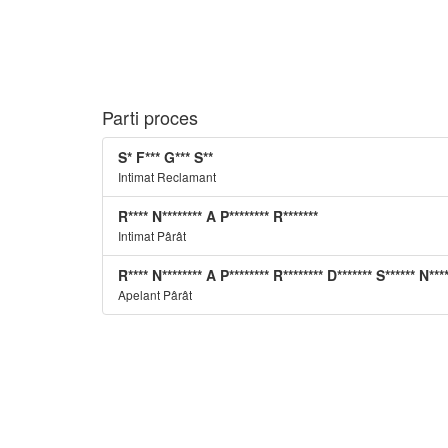
Parti proces
S* F*** G*** S**
Intimat Reclamant
R**** N******** A P******** R*******
Intimat Pârât
R**** N******** A P******** R******** D******* S****** N***
Apelant Pârât